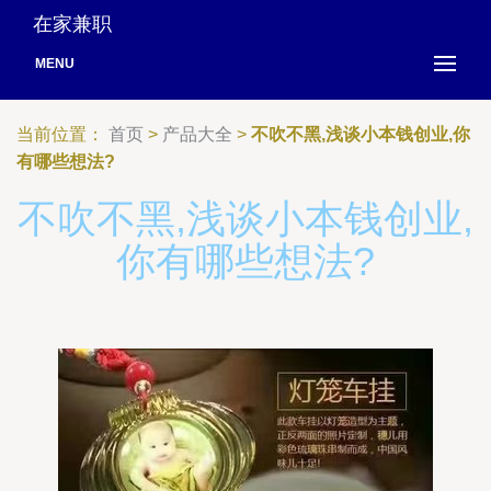
在家兼职
MENU
当前位置：
首页
>
产品大全
>
不吹不黑,浅谈小本钱创业,你
有哪些想法?
不吹不黑,浅谈小本钱创业,
你有哪些想法?