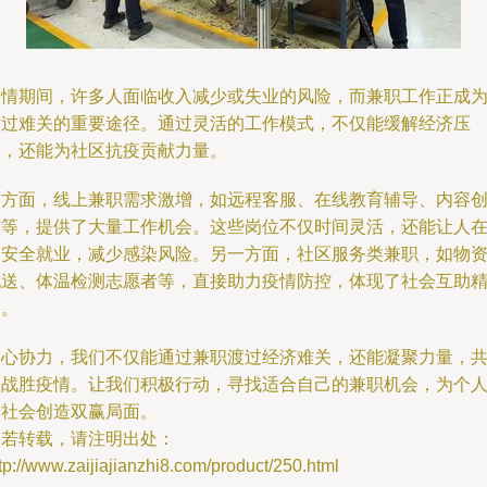
疫情期间，许多人面临收入减少或失业的风险，而兼职工作正成
渡过难关的重要途径。通过灵活的工作模式，不仅能缓解经济压
力，还能为社区抗疫贡献力量。
一方面，线上兼职需求激增，如远程客服、在线教育辅导、内容
作等，提供了大量工作机会。这些岗位不仅时间灵活，还能让人
家安全就业，减少感染风险。另一方面，社区服务类兼职，如物
配送、体温检测志愿者等，直接助力疫情防控，体现了社会互助
神。
齐心协力，我们不仅能通过兼职渡过经济难关，还能凝聚力量，
同战胜疫情。让我们积极行动，寻找适合自己的兼职机会，为个
和社会创造双赢局面。
如若转载，请注明出处：
tp://www.zaijiajianzhi8.com/product/250.html