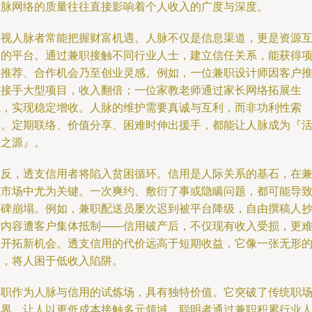
人脉网络的质量往往直接影响着个人收入的广度与深度。
重视人脉者常能把握财富机遇。人脉不仅是信息渠道，更是资源
换的平台。通过兼职接触不同行业人士，建立信任关系，能获得
目推荐、合作机会乃至创业灵感。例如，一位兼职设计师因客户
荐接手大型项目，收入翻倍；一位家教老师通过家长网络拓展生
源，实现稳定增收。人脉的维护需要真诚与互利，而非功利性索
取。定期联络、价值分享、困难时伸出援手，都能让人脉成为『
水之源』。
相反，透支信用者将陷入贫困循环。信用是人际关系的基石，在
职市场中尤为关键。一次爽约、敷衍了事或隐瞒问题，都可能导
口碑崩塌。例如，兼职配送员屡次迟到被平台降级，自由撰稿人
袭内容遭客户集体抵制——信用破产后，不仅现有收入受损，更
以开拓新机会。透支信用的代价远高于短期收益，它像一张无形
网，将人困于低收入陷阱。
兼职作为人脉与信用的试炼场，具有独特价值。它突破了传统职
边界，让人以更低成本接触多元领域。聪明者通过兼职积累行业