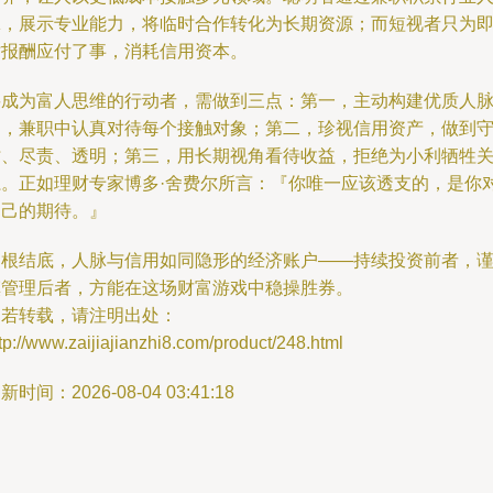
脉，展示专业能力，将临时合作转化为长期资源；而短视者只为
时报酬应付了事，消耗信用资本。
要成为富人思维的行动者，需做到三点：第一，主动构建优质人
圈，兼职中认真对待每个接触对象；第二，珍视信用资产，做到
时、尽责、透明；第三，用长期视角看待收益，拒绝为小利牺牲
系。正如理财专家博多·舍费尔所言：『你唯一应该透支的，是你
自己的期待。』
归根结底，人脉与信用如同隐形的经济账户——持续投资前者，
慎管理后者，方能在这场财富游戏中稳操胜券。
如若转载，请注明出处：
tp://www.zaijiajianzhi8.com/product/248.html
新时间：2026-08-04 03:41:18